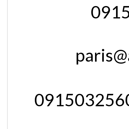
091
paris@
091503256