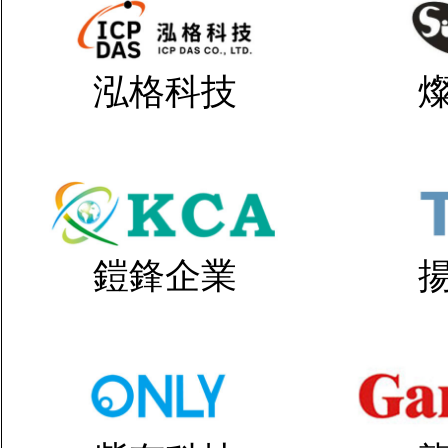
泓格科技
鎧鋒企業