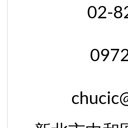
02-8
097
chucic