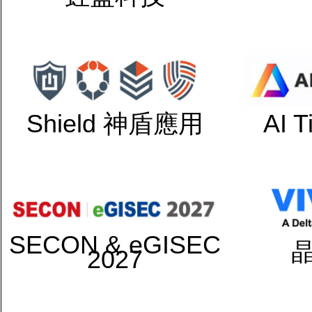
Shield 神盾應用
AI 
SECON & eGISEC
2027