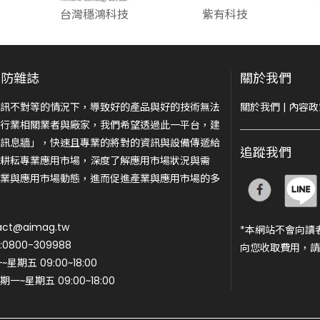
台灣穩鴻科技
紫有科技
安防雜誌
關於我們
訊不對等的情況下，導致好的產品與好的技術無法
關於我們
|
內容政
行業相關業者與廠家，我們希望透過此一平台，建
訊息牆」，快速且專業的將對的資訊與設備傳遞給
追蹤我們
耕耘專業應用市場，深度了解應用市場狀況與需
業與應用市場動態，進而促進產業與應用市場的多
ct@aimag.tw
*本網站不會向讀
800-309988
向您收取費用，請
期五 09:00~18:00
一~星期五 09:00~18:00