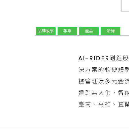
品牌故事
報導
產品
洽詢
AI-RIDER
決方案的軟硬體
控管理及多元金
達到無人化、智
臺南、高雄、宜