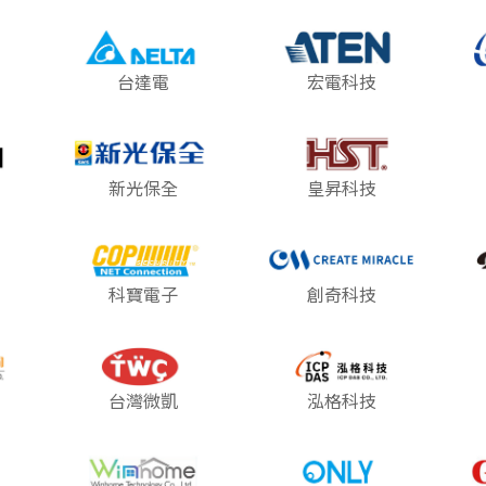
台達電
宏電科技
新光保全
皇昇科技
科寶電子
創奇科技
台灣微凱
泓格科技