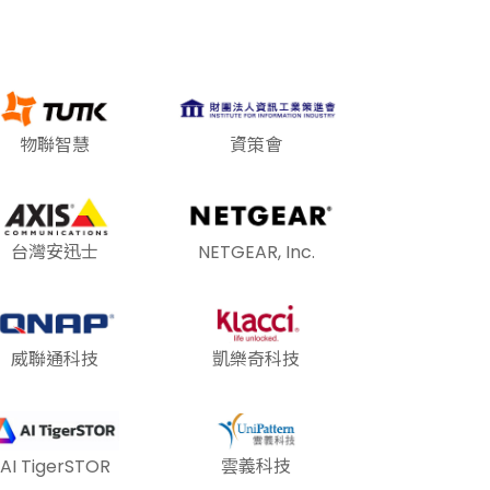
物聯智慧
資策會
台灣安迅士
NETGEAR, Inc.
威聯通科技
凱樂奇科技
AI TigerSTOR
雲義科技