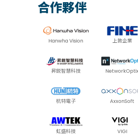
合作夥伴
Hanwha Vision
上敦企業
昇鋭智慧科技
NetworkOpti
杭特電子
AxxonSoft
虹盛科技
VIGI