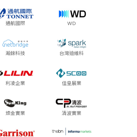
通航國際
WD
瀚錸科技
台灣迪維科
利凌企業
佳皇展業
燦金實業
清波實業