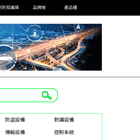
安防知識庫
品牌樹
產品櫃
防盜設備
對講設備
傳輸設備
控制系統