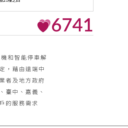
號21樓之四
6741
無人機和智能停車解
定，藉由遠端中
業者及地方政府
、臺中、嘉義、
戶的服務需求