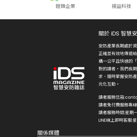
鎧鋒企業
揚益科技
關於 iDS 智慧
安防產業長期處於資
正確並有效地傳遞給
構一公平且快速的「
對的讀者。我們長期
求、隨時掌握安防產
元化互動。
讀者服務信箱:conta
讀者免付費服務專線:0
讀者服務時間:星期一~星
LINE線上即時客服:星期
關係媒體