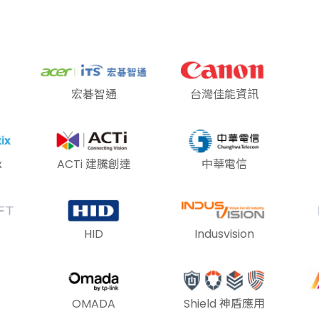
宏碁智通
台灣佳能資訊
x
ACTi 建騰創達
中華電信
HID
Indusvision
OMADA
Shield 神盾應用