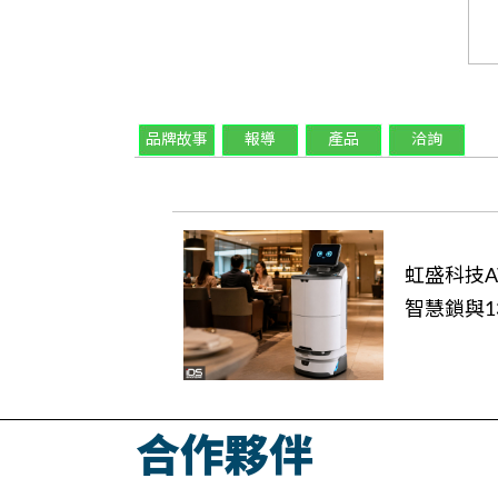
品牌故事
報導
產品
洽詢
虹盛科技AW
智慧鎖與1
合作夥伴