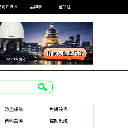
安防知識庫
品牌樹
產品櫃
防盜設備
對講設備
傳輸設備
控制系統