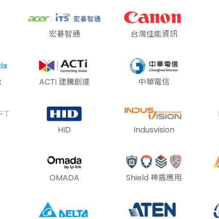
宏碁智通
台灣佳能資訊
x
ACTi 建騰創達
中華電信
HID
Indusvision
OMADA
Shield 神盾應用