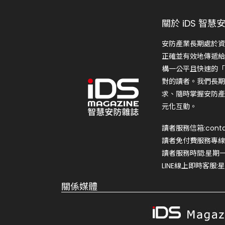
關於 iDS 智慧
安防產業長期處於資
正確並有效地傳遞給
構一公平且快速的「
對的讀者。我們長期
求、隨時掌握安防產
元化互動。
讀者服務信箱:conta
讀者免付費服務專線:0
讀者服務時間:星期一~星
LINE線上即時客服:星期
關係媒體