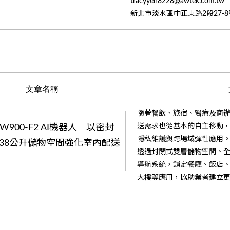
tracyyeh8228@awtek.com.tw
新北市淡水區中正東路2段27-8
文章名稱
隨著餐飲、旅宿、醫療及商
送需求也從基本的自主移動
900-F2 AI機器人 以密封
隱私維護與跨場域彈性應用。虹盛
38公升儲物空間強化室內配送
透過封閉式雙層儲物空間、
導航系統，鎖定餐廳、飯店、
大樓等應用，協助業者建立