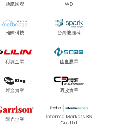
通航國際
WD
瀚錸科技
台灣迪維科
利凌企業
佳皇展業
燦金實業
清波實業
Informa Markets BN
龍光企業
Co., Ltd.