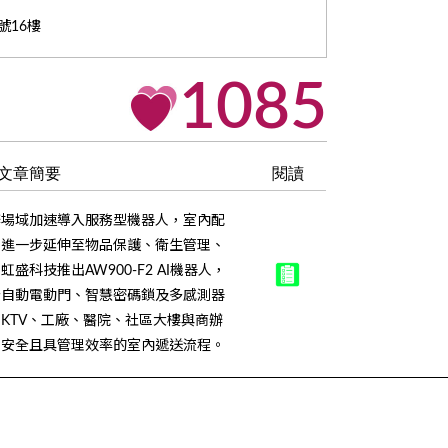
號16樓
1085
文章簡要
閱讀
辦場域加速導入服務型機器人，室內配
，進一步延伸至物品保護、衛生管理、
科技推出AW900-F2 AI機器人，
全自動電動門、智慧密碼鎖及多感測器
KTV、工廠、醫院、社區大樓與商辦
更安全且具管理效率的室內遞送流程。