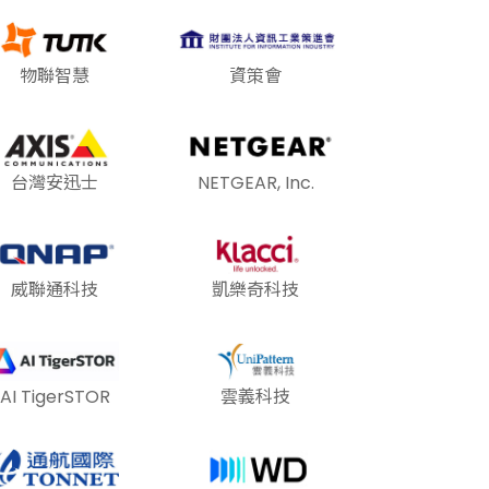
物聯智慧
資策會
台灣安迅士
NETGEAR, Inc.
威聯通科技
凱樂奇科技
AI TigerSTOR
雲義科技