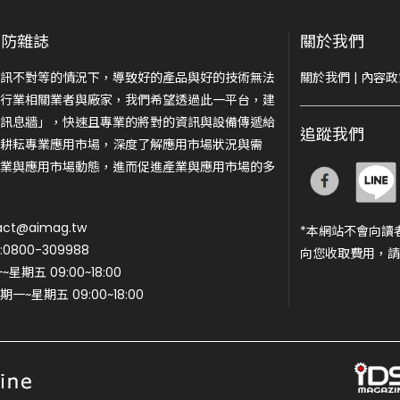
安防雜誌
關於我們
訊不對等的情況下，導致好的產品與好的技術無法
關於我們
|
內容政
行業相關業者與廠家，我們希望透過此一平台，建
訊息牆」，快速且專業的將對的資訊與設備傳遞給
追蹤我們
耕耘專業應用市場，深度了解應用市場狀況與需
業與應用市場動態，進而促進產業與應用市場的多
ct@aimag.tw
*本網站不會向讀
800-309988
向您收取費用，請
期五 09:00~18:00
一~星期五 09:00~18:00