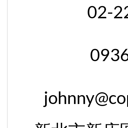
02-2
093
johnny@cop