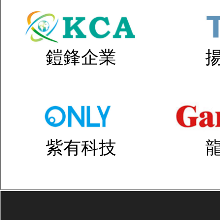
鎧鋒企業
紫有科技