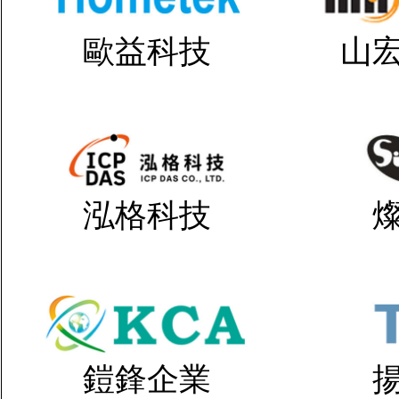
歐益科技
山
泓格科技
鎧鋒企業