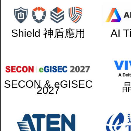
Shield 神盾應用
AI 
SECON & eGISEC
2027