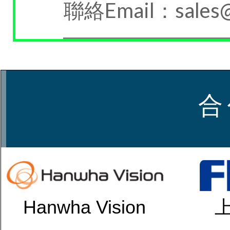
聯絡Email：sales@
合
Hanwha Vision