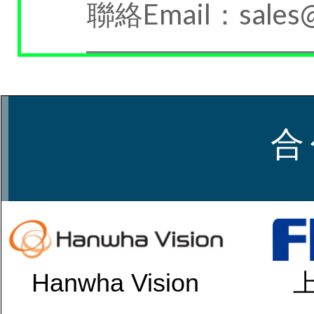
聯絡Email：sales@
合
Hanwha Vision