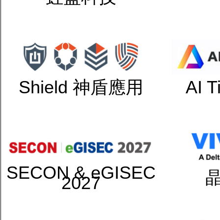
Shield 神盾應用
AI 
SECON & eGISEC
2027