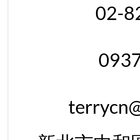
02-8
093
terrycn@