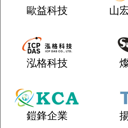
歐益科技
山
泓格科技
鎧鋒企業