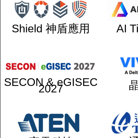
Shield 神盾應用
AI 
SECON & eGISEC
2027