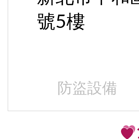
號5樓
防盜設備