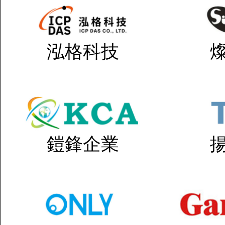
泓格科技
鎧鋒企業