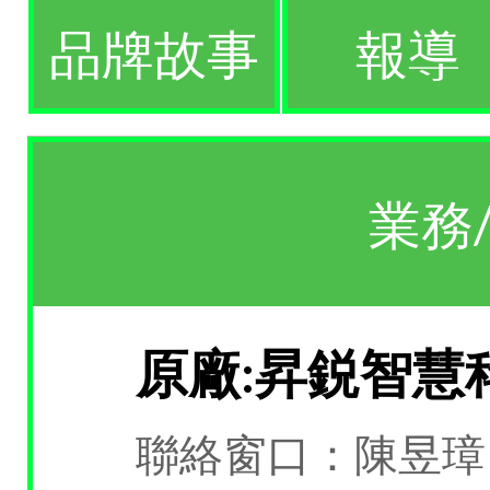
品牌故事
報導
業務
原廠:昇鋭智慧
聯絡窗口：陳昱璋