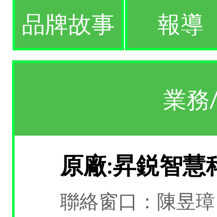
品牌故事
報導
業務
原廠:昇鋭智慧
聯絡窗口：陳昱璋