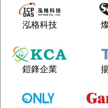
泓格科技
鎧鋒企業