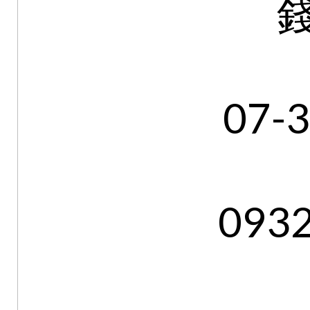
07-
093