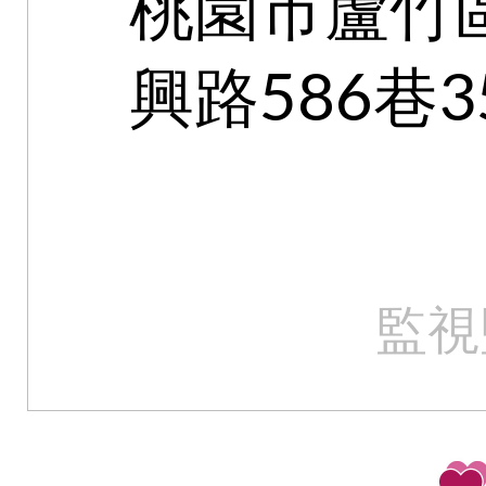
桃園市蘆竹
興路586巷3
監視