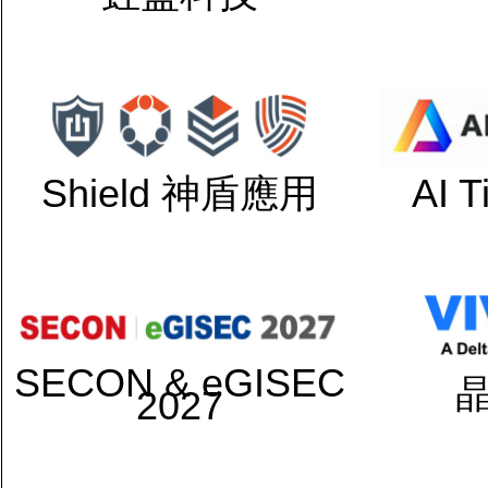
Shield 神盾應用
AI 
SECON & eGISEC
2027