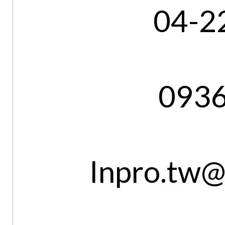
04-2
093
Inpro.tw@