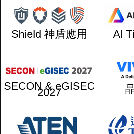
Shield 神盾應用
AI 
SECON & eGISEC
2027