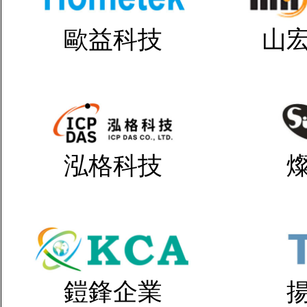
歐益科技
山
泓格科技
鎧鋒企業