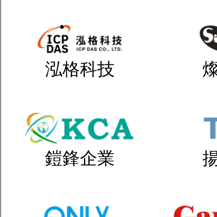
泓格科技
鎧鋒企業