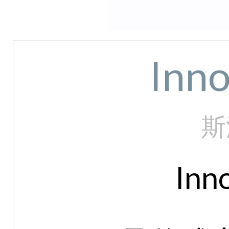
Inno
斯
Inn