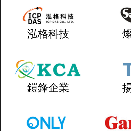
泓格科技
鎧鋒企業