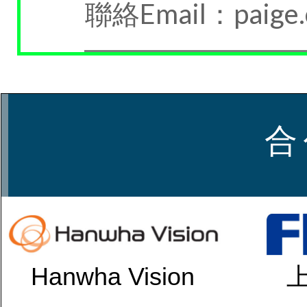
聯絡Email：paige.
合
Hanwha Vision