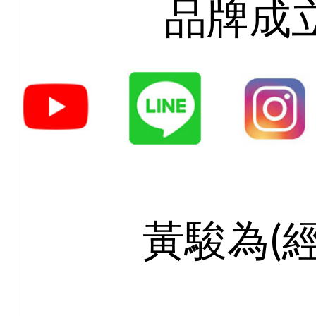
品牌成立
黃駿為(