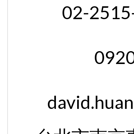
02-2515
092
david.hua