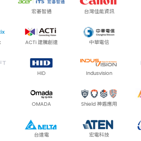
宏碁智通
台灣佳能資訊
x
ACTi 建騰創達
中華電信
HID
Indusvision
OMADA
Shield 神盾應用
台達電
宏電科技