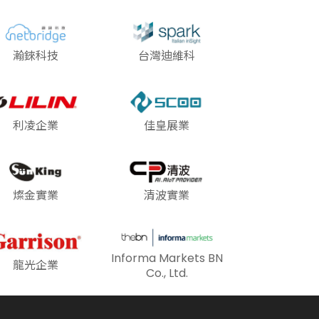
瀚錸科技
台灣迪維科
利凌企業
佳皇展業
燦金實業
清波實業
Informa Markets BN
龍光企業
Co., Ltd.