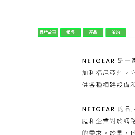
品牌故事
報導
產品
洽詢
NETGEAR 
加利福尼亞州。
供各種網路設備
NETGEAR 的
庭和企業對於網
的需求。於是，