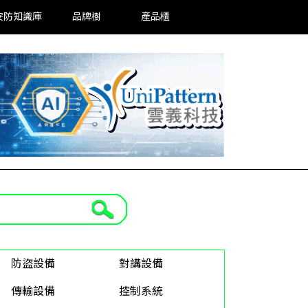
安防知識庫
品牌樹
產品櫃
防盜設備
對講設備
傳輸設備
控制系統