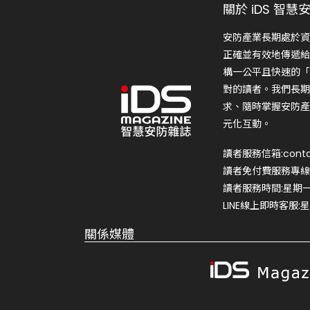
關於 iDS 智慧
安防產業長期處於資
正確並有效地傳遞給
構一公平且快速的「
對的讀者。我們長期
求、隨時掌握安防產
元化互動。
讀者服務信箱:conta
讀者免付費服務專線:0
讀者服務時間:星期一~星
LINE線上即時客服:星期
關係媒體