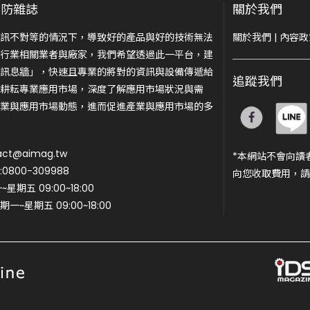
安防雜誌
關於我們
訊不對等的情況下，導致好的產品與好的技術無法
關於我們
|
內容政
行業相關業者與廠家，我們希望透過此一平台，建
訊息牆」，快速且專業的將對的資訊與設備傳遞給
追蹤我們
耕耘專業應用市場，深度了解應用市場狀況與需
業與應用市場動態，進而促進產業與應用市場的多
ct@aimag.tw
*本網站不會向讀
800-309988
向您收取費用，請
期五 09:00~18:00
一~星期五 09:00~18:00