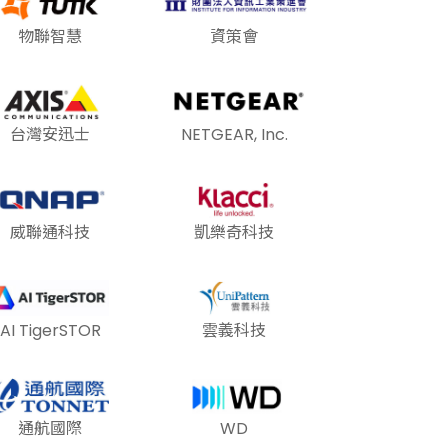
物聯智慧
資策會
台灣安迅士
NETGEAR, Inc.
威聯通科技
凱樂奇科技
AI TigerSTOR
雲義科技
通航國際
WD