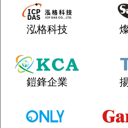
泓格科技
鎧鋒企業