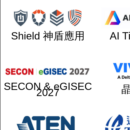
Shield 神盾應用
AI 
SECON & eGISEC
2027