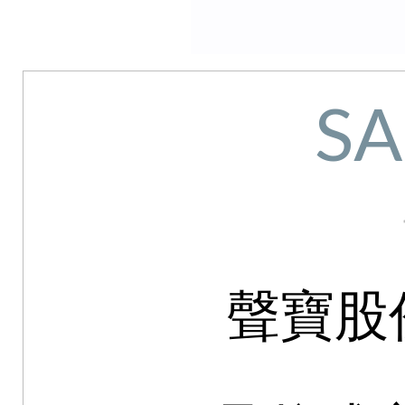
S
聲寶股