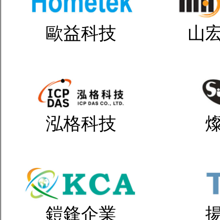
歐益科技
山
泓格科技
鎧鋒企業