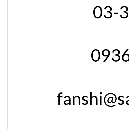
03-
093
fanshi@s