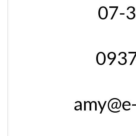
07-
093
amy@e-