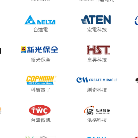
台達電
宏電科技
新光保全
皇昇科技
科寶電子
創奇科技
台灣微凱
泓格科技