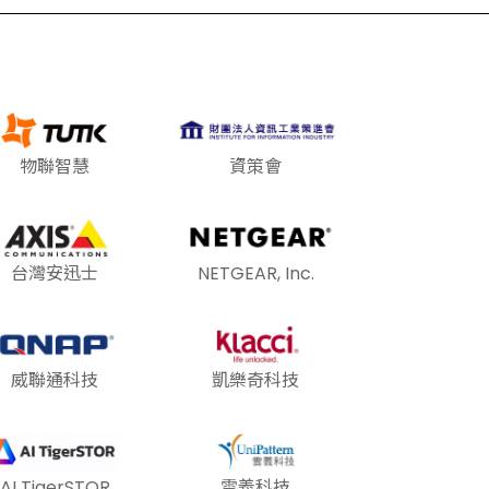
物聯智慧
資策會
台灣安迅士
NETGEAR, Inc.
威聯通科技
凱樂奇科技
AI TigerSTOR
雲義科技