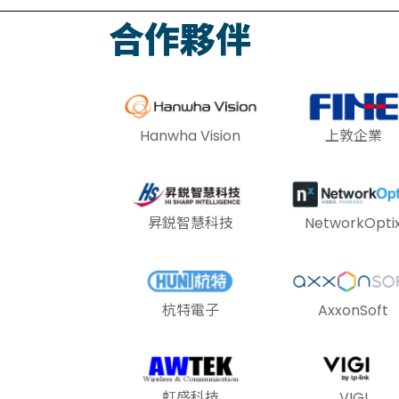
合作夥伴
Hanwha Vision
上敦企業
昇鋭智慧科技
NetworkOpti
杭特電子
AxxonSoft
虹盛科技
VIGI