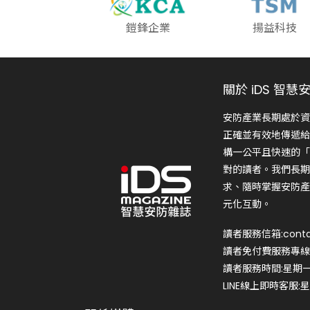
鎧鋒企業
揚益科技
關於 iDS 智慧
安防產業長期處於資
正確並有效地傳遞給
構一公平且快速的「
對的讀者。我們長期
求、隨時掌握安防產
元化互動。
讀者服務信箱:conta
讀者免付費服務專線:0
讀者服務時間:星期一~星
LINE線上即時客服:星期