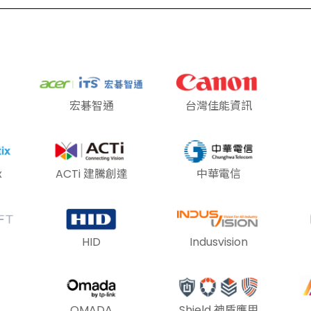
宏碁智通
台灣佳能資訊
x
ACTi 建騰創達
中華電信
HID
Indusvision
OMADA
Shield 神盾應用