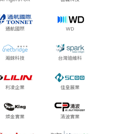
通航國際
WD
瀚錸科技
台灣迪維科
利凌企業
佳皇展業
燦金實業
清波實業