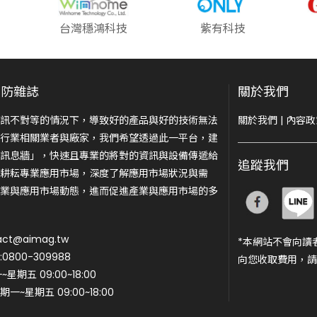
台灣穩鴻科技
紫有科技
安防雜誌
關於我們
訊不對等的情況下，導致好的產品與好的技術無法
關於我們
|
內容政
行業相關業者與廠家，我們希望透過此一平台，建
訊息牆」，快速且專業的將對的資訊與設備傳遞給
追蹤我們
耕耘專業應用市場，深度了解應用市場狀況與需
業與應用市場動態，進而促進產業與應用市場的多
ct@aimag.tw
*本網站不會向讀
800-309988
向您收取費用，請
期五 09:00~18:00
一~星期五 09:00~18:00