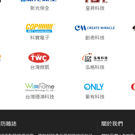
新光保全
皇昇科技
科寶電子
創奇科技
台灣微凱
泓格科技
台灣穩鴻科技
紫有科技
安防雜誌
關於我們