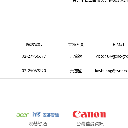
台北市松山區復興北路363號1
聯絡電話
業務人員
E-Mail
02-27956677
呂俊逸
victor.lu@gcnc-gr
02-25063320
黃志堅
kayhuang@synnex
宏碁智通
台灣佳能資訊