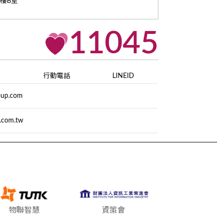
4樓B室
11045
行動電話
LINEID
oup.com
.com.tw
物聯智慧
資策會