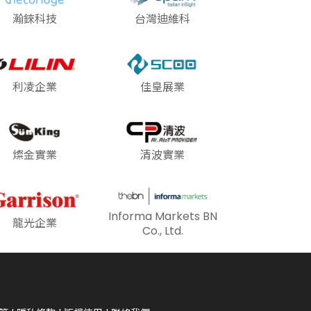
瀚錸科技
台灣迪維科
利凌企業
佳皇展業
燦金實業
清波實業
Informa Markets BN
龍光企業
Co., Ltd.