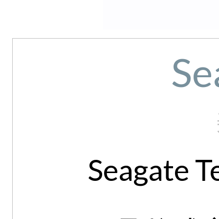
Se
Seagate T