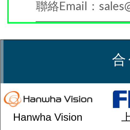
聯絡Email：sales@t
合
Hanwha Vision