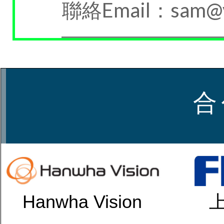
聯絡Email：sam@v
合
Hanwha Vision