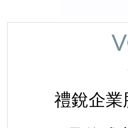
V
禮銳企業