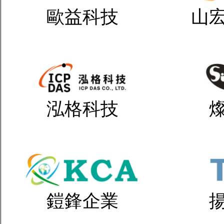
歐益科技
山
泓格科技
鎧鋒企業