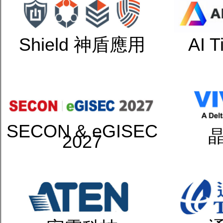
Shield 神盾應用
AI 
SECON & eGISEC
2027