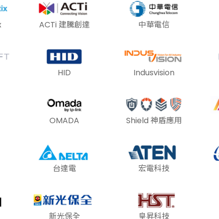
x
ACTi 建騰創達
中華電信
HID
Indusvision
OMADA
Shield 神盾應用
台達電
宏電科技
新光保全
皇昇科技