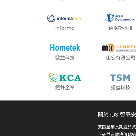
Informa
德洛斯科技
歐益科技
山宏有限公司
鎧鋒企業
揚益科技
關於 iDS 智慧
安防產業長期處於資
正確並有效地傳遞給