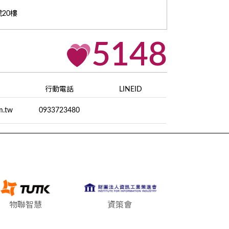
20樓
5148
行動電話
LINEID
m.tw
0933723480
物聯智慧
資策會