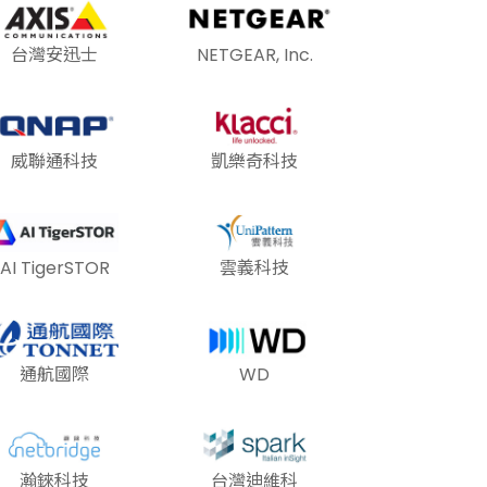
台灣安迅士
NETGEAR, Inc.
威聯通科技
凱樂奇科技
AI TigerSTOR
雲義科技
通航國際
WD
瀚錸科技
台灣迪維科