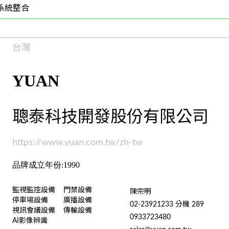
系統整合
台灣
YUAN
聰泰科技開發股份有限公司
https://www.yuan.com.tw/zh-tw
品牌成立年份:1990
監視監控設備
門禁設備
陳宗明
停車場設備
廣播設備
02-23921233 分機 289
視訊會議設備
傳輸設備
0933723480
AI影像辨識