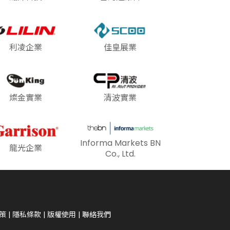
利凌企業
佳皇展業
燦金實業
清波實業
Informa Markets BN
龍光企業
Co., Ltd.
策
|
隱私條款
|
版權使用
|
聯絡我們