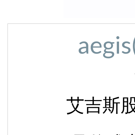
aegi
艾吉斯