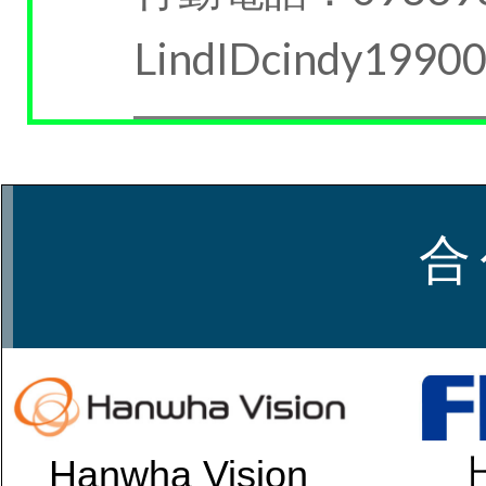
LindIDcindy1990
合
Hanwha Vision