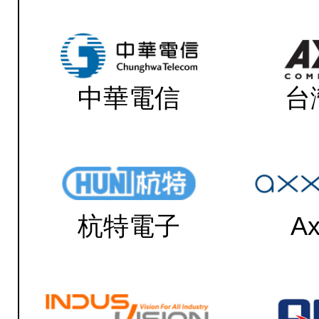
中華電信
台
杭特電子
Ax