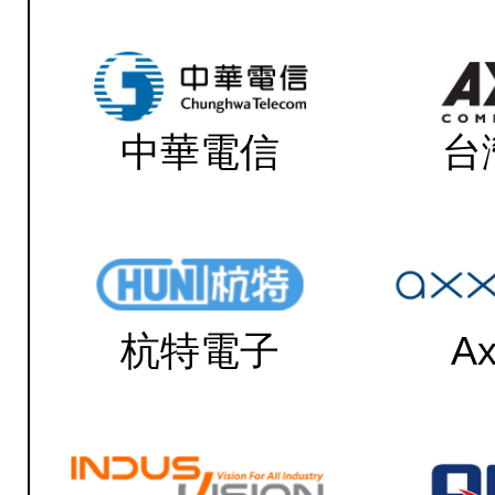
中華電信
台
杭特電子
Ax