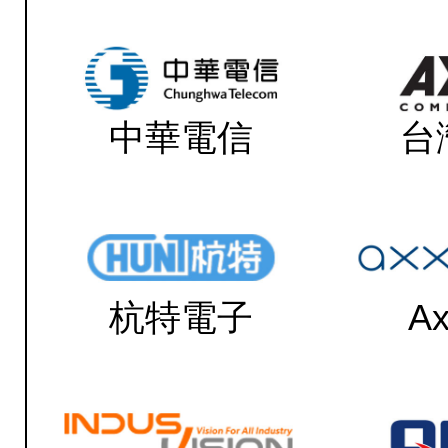
中華電信
台
杭特電子
Ax