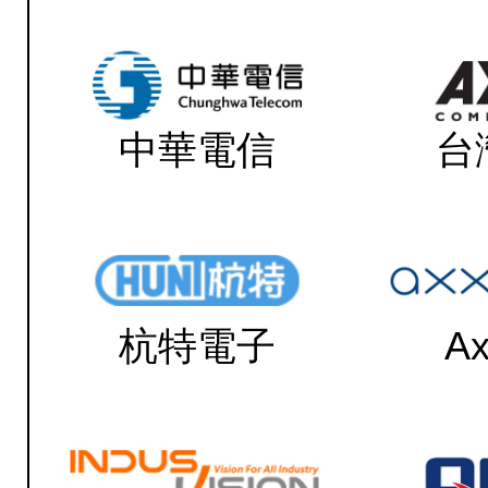
中華電信
台
杭特電子
Ax