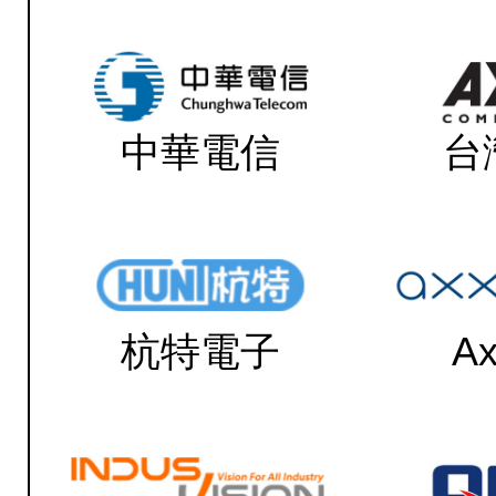
中華電信
台
杭特電子
Ax