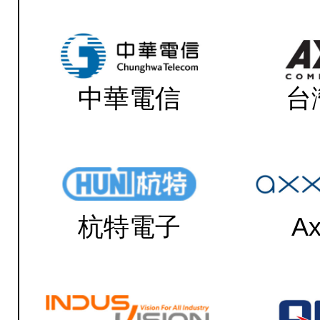
中華電信
台
杭特電子
Ax