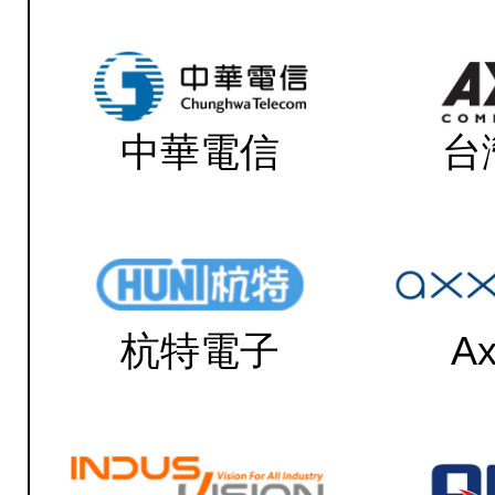
中華電信
台
杭特電子
Ax