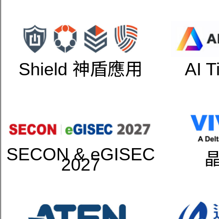
Shield 神盾應用
AI 
SECON & eGISEC
2027