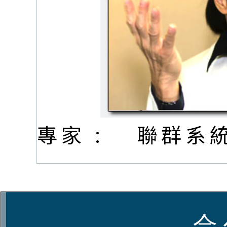
專家 :
聯群系
合 