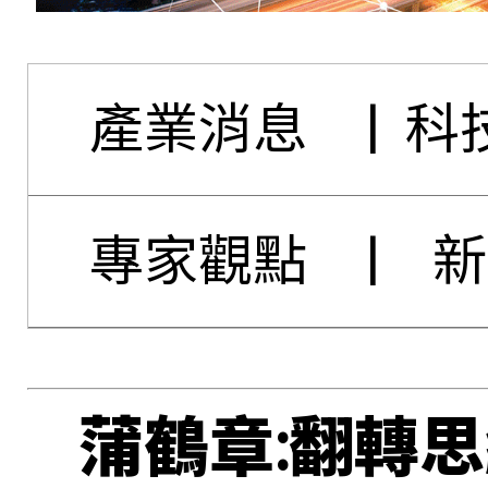
產業消息
|
科
專家觀點
|
新
蒲鶴章:翻轉