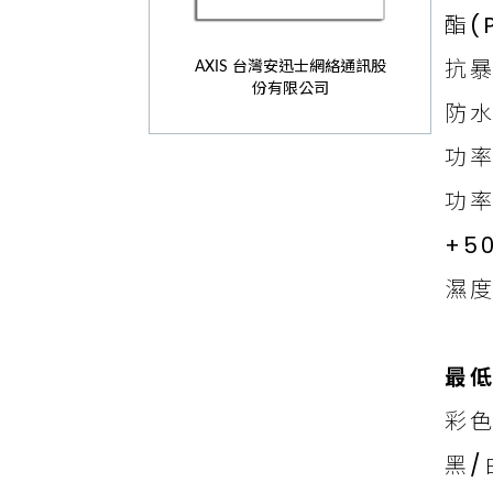
酯(
抗暴
AXIS 台灣安迅士網絡通訊股
份有限公司
防水
功率
功率
+5
濕度
最
彩色：
黑/