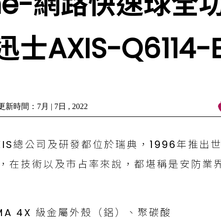
ome-網路快速球
士AXIS-Q6114-
新時間：7月 | 7日 , 2022
XIS總公司及研發都位於瑞典，1996年推
，在技術以及市占率來說，都堪稱是安防業
殼
MA 4X 級金屬外殼（鋁）、聚碳酸