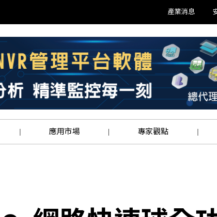
產業消息
應用市場
專家觀點
|
|
|