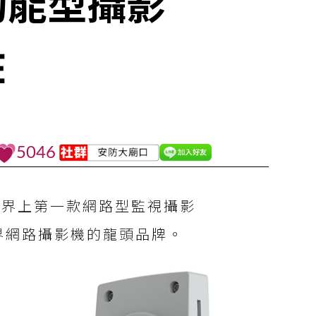
全功能型攝影
E
5046
出世界上第一款網路型監視攝影
界網路攝影機的龍頭品牌。