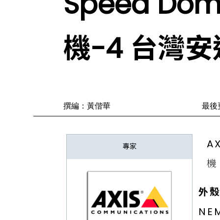
Speed D
機-4 台灣安迅
撰編：黃偕華
最後更
A
專家
機
外
NE