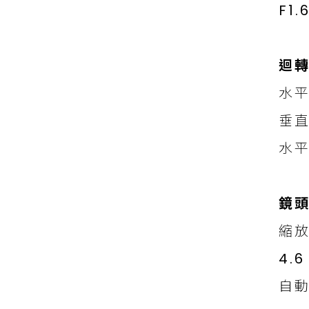
F1.
迴
水平
垂直
水平
鏡
縮放
4.
自