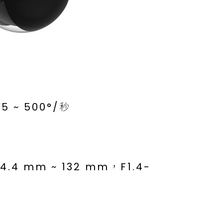
 ~ 500°/秒
 mm ~ 132 mm，F1.4-