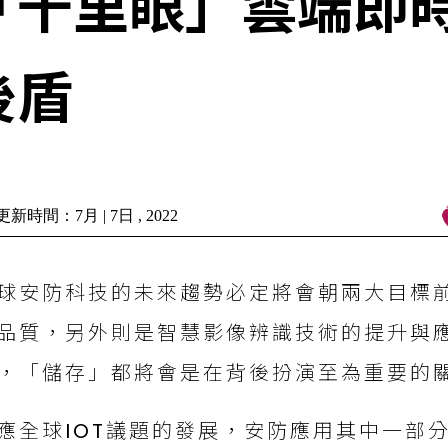
「千里眼」雲端即
後盾
新時間：7月 | 7日 , 2022
球安防科技的未來趨勢必定將會朝兩大目標
品質，另外則是智慧影像辨識技術的提升與
，「儲存」都將會是在背後扮演至為重要的
應全球IOT議題的發展，安防應用其中一部