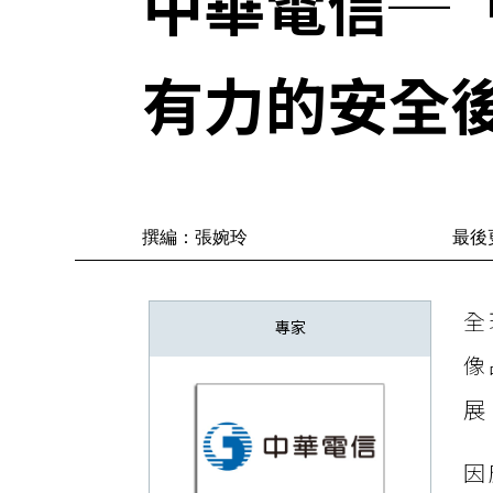
中華電信─
有力的安全
撰編：張婉玲
最後更
全
專家
像
展
因