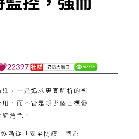
時監控，強而
22397
前進，一是追求更高解析的影
應用，而不管是朝哪個目標發
關鍵角色。
分逐漸從「安全防護」轉為