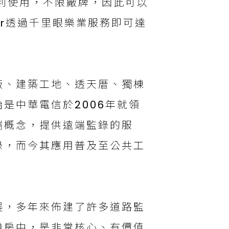
利使用，不限廠牌，因此可以
ver透過千里眼樂業服務即可達
。
廠、建築工地、透天厝、獨棟
是中華電信於2006年就領
端概念，提供遠端監錄的服
錄，而今其應用普及至公共工
展，多年來佈建了許多道路監
機房中，是非常核心、有價值