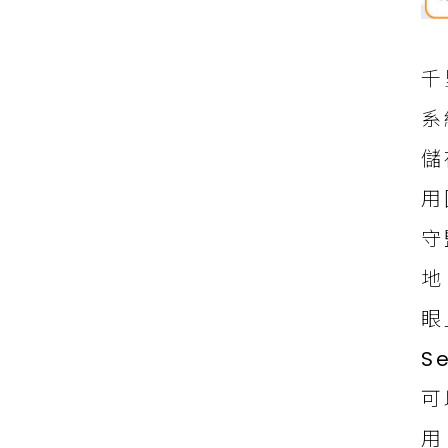
千
系
儲
用
守
地
眼
S
可
用