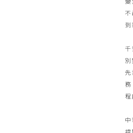
變
不
到
千
別
先
務
程
中
控