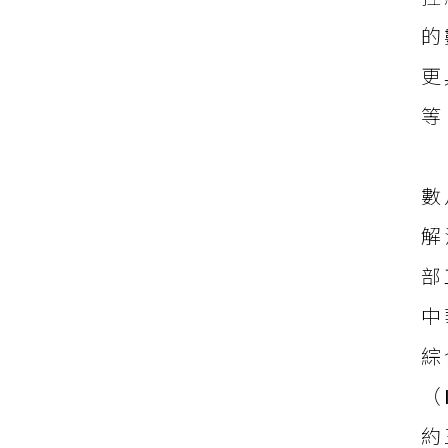
的
更
等
數
解
部
中
綜
（
約