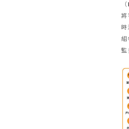
（
將
時
組
監