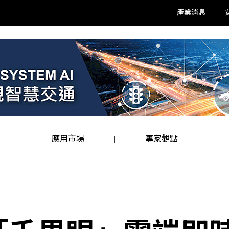
產業消息
應用市場
專家觀點
|
|
|