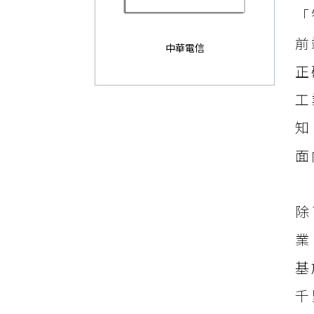
「
前
中華電信
正
工
知
面
除
業
基
千