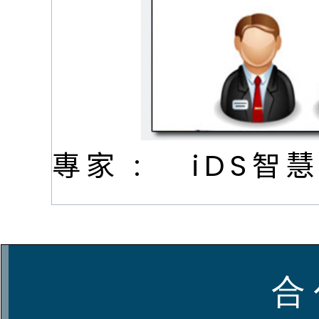
專家 :
iDS智
合 