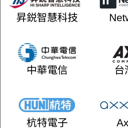
昇鋭智慧科技
Net
中華電信
台
杭特電子
Ax