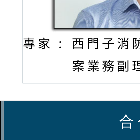
專家 :
西門子消
案業務副
合 