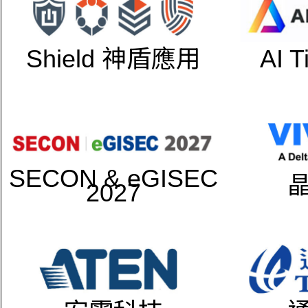
Shield 神盾應用
AI 
SECON & eGISEC
2027