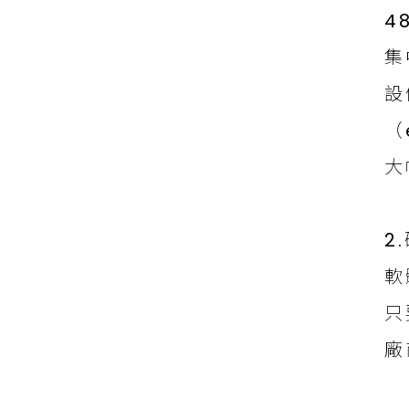
4
集
設
（
大
2
軟
只
廠