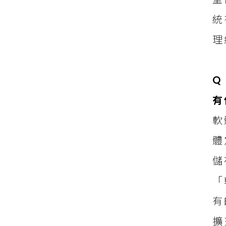
統
理
Q
有
軟
體
儲
「
有
擴