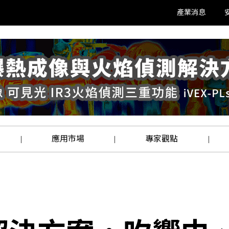
產業消息
應用市場
專家觀點
|
|
|