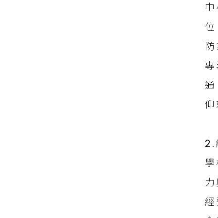
中
位
防
專
通
仰
2
學
力
經