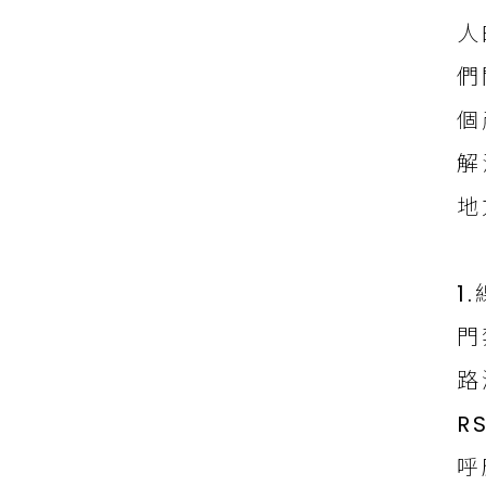
人
們
個
解
地
1
門
路
R
呼