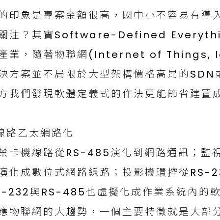
的印象是專案金額很高，國中小不容易有導
關注？其實Software-Defined Ever
產業，隨著物聯網(Internet of Things
決方案並不局限於大型架構價格高昂的SDN
方我們發現軟體定義式的作法更能節省建置
.線路乙太網路化
禁卡機線路從RS-485演化到網路通訊；監視
演化成數位式網路線路；投影機環控從RS-23
S-232與RS-485也虛擬化成作業系統內
應物聯網的大趨勢，一個主要特徵就是大部分的c