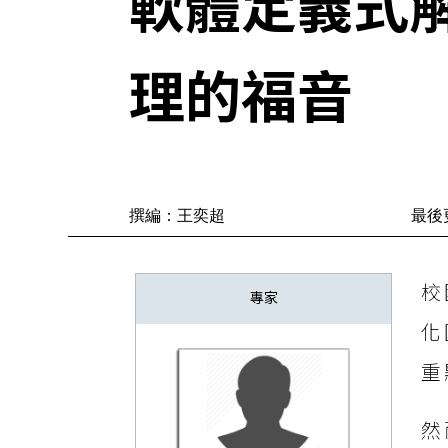
軟體定義式
理的福音
撰編：王奕超
最後更
校
專家
化
重
然