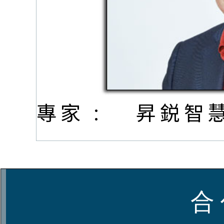
專家 :
昇鋭智
合 