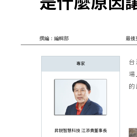
是什麼原因
撰編：編輯部
最後更
台
專家
場
的
昇鋭智慧科技 江添貴董事長