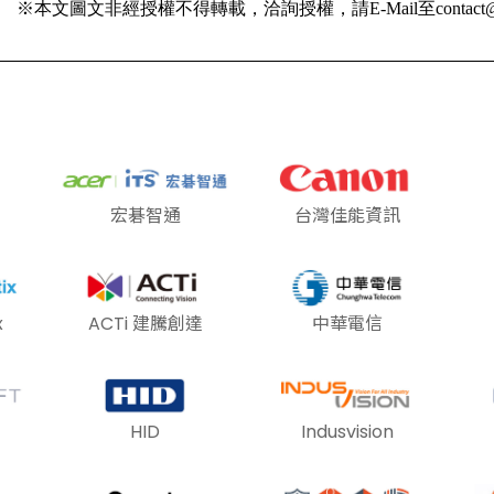
※本文圖文非經授權不得轉載，洽詢授權，請E-Mail至contact@ai
宏碁智通
台灣佳能資訊
x
ACTi 建騰創達
中華電信
HID
Indusvision