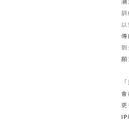
潮
訓
以
傳
到
願
「
會
更
I