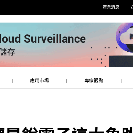
產業消息
應用市場
專家觀點
|
|
|