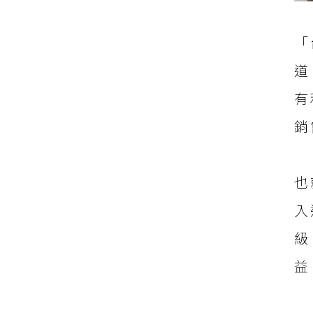
「
道
有
銷
也
入
級
益