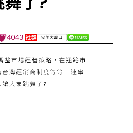
舞了?
4043
幅調整市場經營策略，在通路市
廣台灣經銷商制度等等一連串
息讓大象跳舞了?