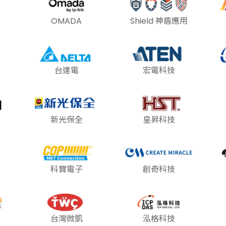
OMADA
Shield 神盾應用
台達電
宏電科技
新光保全
皇昇科技
科寶電子
創奇科技
台灣微凱
泓格科技