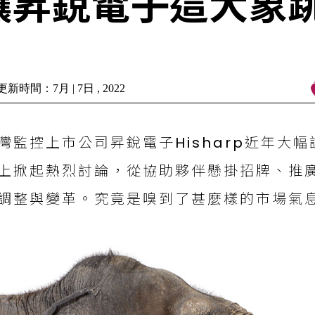
讓昇銳電子這大象跳
新時間：7月 | 7日 , 2022
灣監控上市公司昇銳電子Hisharp近年大
上掀起熱烈討論，從協助夥伴懸掛招牌、推
調整與變革。究竟是嗅到了甚麼樣的市場氣