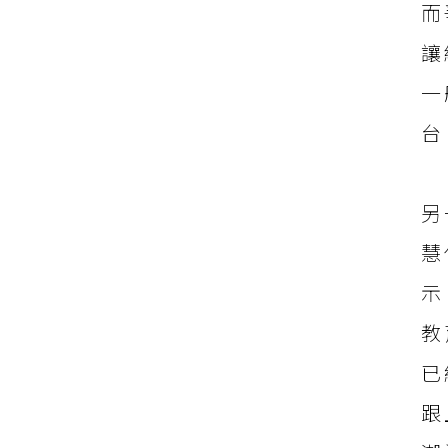
而
讓
一
台
另
慧
示
教
已
跟