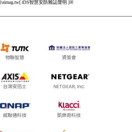
mag.tw[ iDS智慧安防雜誌聲明 ]※
物聯智慧
資策會
台灣安迅士
NETGEAR, Inc.
威聯通科技
凱樂奇科技