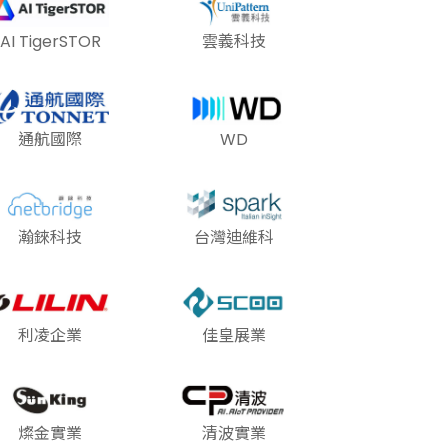
AI TigerSTOR
雲義科技
通航國際
WD
瀚錸科技
台灣迪維科
利凌企業
佳皇展業
燦金實業
清波實業