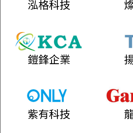
泓格科技
鎧鋒企業
紫有科技