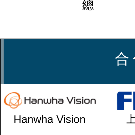
總
合 
Hanwha Vision