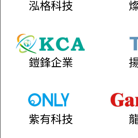
泓格科技
鎧鋒企業
紫有科技